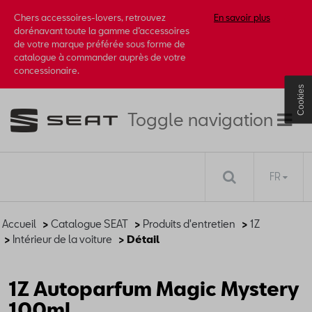
Chers accessoires-lovers, retrouvez
En savoir plus
dorénavant toute la gamme d’accessoires
de votre marque préférée sous forme de
catalogue à commander auprès de votre
concessionaire.
Cookies
Toggle navigation
FR
Accueil
>
Catalogue SEAT
>
Produits d'entretien
>
1Z
>
Intérieur de la voiture
> Détail
1Z Autoparfum Magic Mystery
100ml