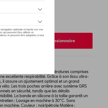
 pas de stock
XS
nibilité auprès de votre concessionnaire
 CUPRA est conçu pour des températures comprises
ne excellente respirabilité. Grâce à son tissu ultra-
, il assure un ajustement optimal et un grand
à vélo. Les trois poches arrière avec système GRS
nnels en sécurité, tandis que les détails
sibilité. La bande en silicone à la taille garantit un
’entretien : Lavage en machine à 30°C. Sans
n machine. Couleur : noir/pétrole Matière :