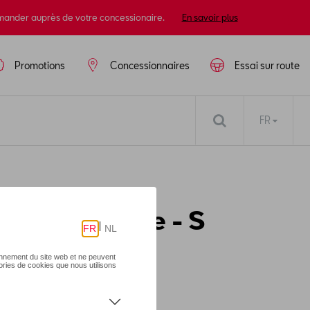
mander auprès de votre concessionaire.
En savoir plus
Promotions
Concessionnaires
Essai sur route
FR
rtes, unisexe - S