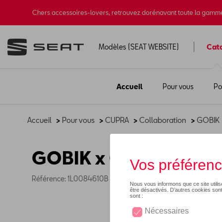
Chers accessoires-lovers, retrouvez dorénavant toute la gamm
Modèles (SEAT WEBSITE)
Cat
Accueil
Pour vous
Po
Accueil
>
Pour vous
>
CUPRA
>
Collaboration
>
GOBIK
GOBIK x CUPRA maillo
Référence: 1L0084610B