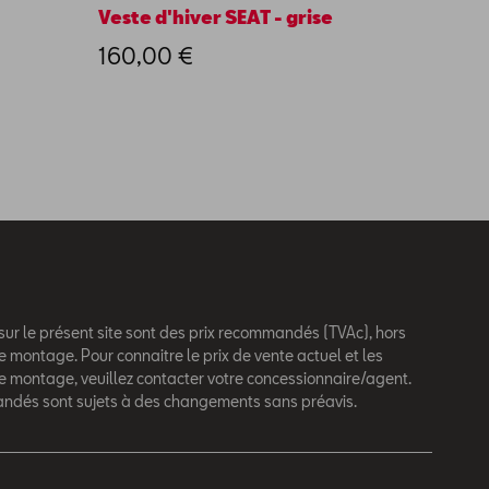
Veste d'hiver SEAT - grise
Câble 
charg
160,00 €
USB t
31,00
 sur le présent site sont des prix recommandés (TVAc), hors
e montage. Pour connaitre le prix de vente actuel et les
de montage, veuillez contacter votre concessionnaire/agent.
andés sont sujets à des changements sans préavis.