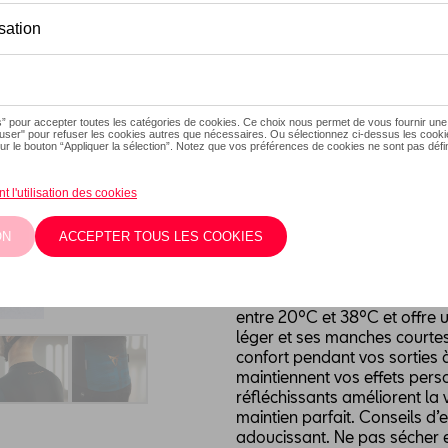
Ce produit n'est actuellement
Taille
XXL
XL
L
M
Vérifiez la dispo
Description
Le maillot cycliste GOBIK x
entre 20ºC et 38ºC et offre u
léger et ses manches courtes
confort pendant vos sorties 
maintiennent vos effets perso
réfléchissants améliorent la vi
maintien parfait. Conseils d
adoucissant. Ne pas sécher e