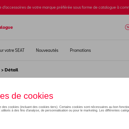
e d’accessoires de votre marque préférée sous forme de catalogue à com
alogue
ur votre SEAT
Nouveautés
Promotions
> Détail
t cycliste à manches cou
99,99 €