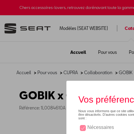
Chers accessoires-lovers, retrouvez dorénavant toute la gamm
Modèles (SEAT WEBSITE)
Cat
Accueil
Pour vous
Po
Accueil
>
Pour vous
>
CUPRA
>
Collaboration
>
GOBIK
GOBIK x CUPRA maillo
Référence: 1L0084610A