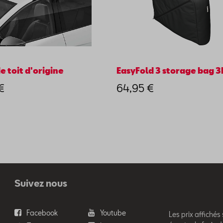
e toit d'origine
EasyFold 3 storage bag 3
€
64,95 €
Suivez nous
Facebook
Youtube
Les prix affichés