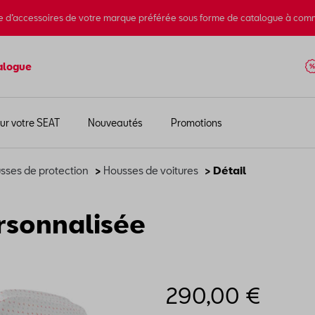
e d’accessoires de votre marque préférée sous forme de catalogue à com
alogue
ur votre SEAT
Nouveautés
Promotions
sses de protection
>
Housses de voitures
> Détail
rsonnalisée
290,00 €