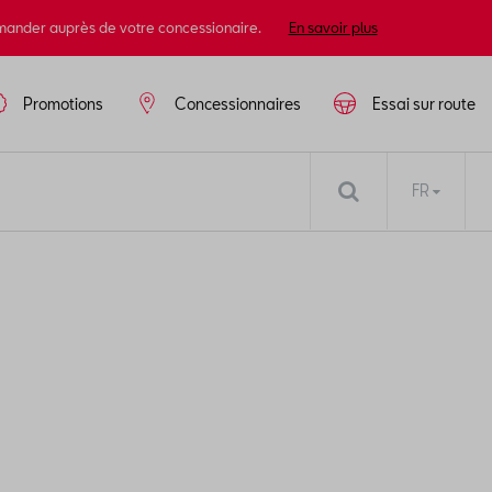
mander auprès de votre concessionaire.
En savoir plus
Promotions
Concessionnaires
Essai sur route
FR