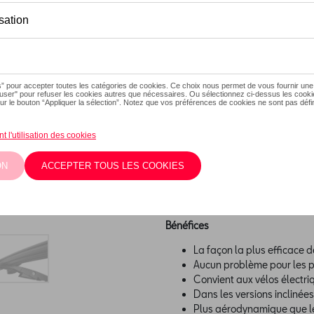
Ce produit n'est actuellement
Vérifiez la dispo
Description
Adaptateur qui étend la capa
Avantages
Moyen simple et efficace de
sécurité.
Bénéfices
La façon la plus efficace d
Aucun problème pour les p
Convient aux vélos électri
Dans les versions inclinées
Plus aérodynamique que le