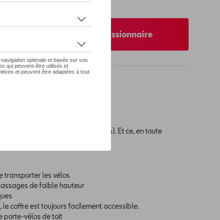
 pas de stock
nibilité auprès de votre concessionnaire
cité du Thule VeloSpace XT.
 transporter des vélos (électriques). Et ce, en toute
e transporter les vélos
assages de faible hauteur
ques
, le coffre est toujours facilement accessible.
 porte-vélos de toit