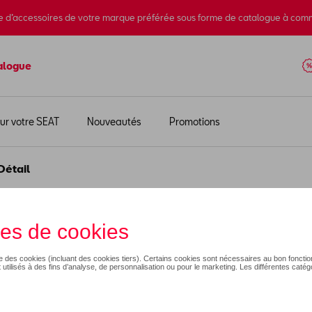
e d’accessoires de votre marque préférée sous forme de catalogue à com
alogue
ur votre SEAT
Nouveautés
Promotions
Détail
 vélo
209,95 €