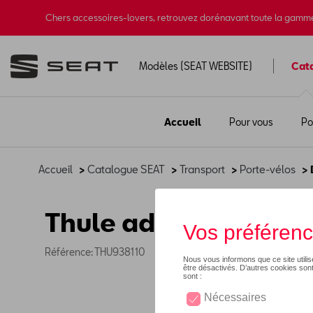
Chers accessoires-lovers, retrouvez dorénavant toute la gamm
Modèles (SEAT WEBSITE)
Cat
Accueil
Pour vous
Po
Accueil
>
Catalogue SEAT
>
Transport
>
Porte-vélos
> 
Thule adaptateur de
Référence: THU938110