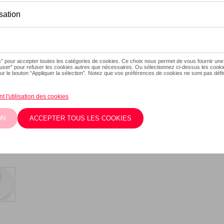
En stock
Contactez vot
Description
Léger, imperméable et isolant 
compostable, résistant à 12
vaisselle. Capacité : 400 ml.