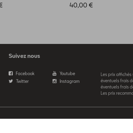
€
40,00 €
Suivez nous
Facebook
Youtube
Les prix affichés
éventuels frais d
Twitter
Instagram
éventuels frais 
Les prix recomm
'Ieteren Automotive SA/NV. Tous droits réservés / Alle rechten voor