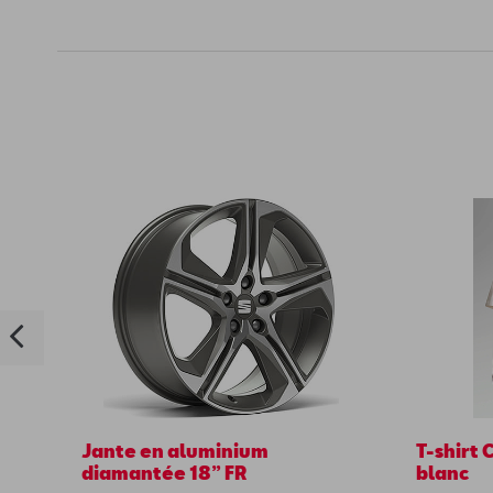
Jante en aluminium
T-shirt 
diamantée 18” FR
blanc