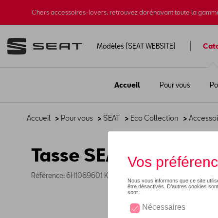
Chers accessoires-lovers, retrouvez dorénavant toute la gamm
Modèles (SEAT WEBSITE)
Cat
Accueil
Pour vous
Po
Accueil
>
Pour vous
>
SEAT
>
Eco Collection
>
Accessoi
Tasse SEAT en liège
Référence: 6H1069601 KBI