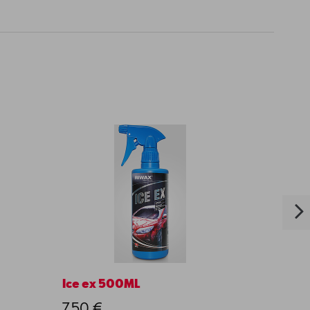
Ice ex 500ML
Glow 
7,50 €
70,0