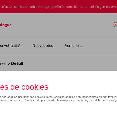
e d’accessoires de votre marque préférée sous forme de catalogue à com
alogue
ur votre SEAT
Nouveautés
Promotions
res
> Détail
40,00 €