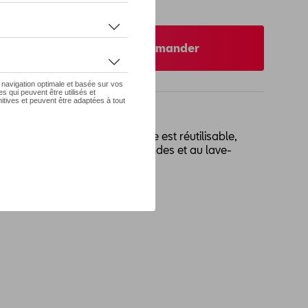
re concessionnaire pour commander
: le gobelet thermique en liège est réutilisable,
0 degrés et adapté au micro-ondes et au lave-