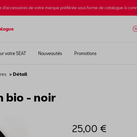
e d’accessoires de votre marque préférée sous forme de catalogue à com
alogue
ur votre SEAT
Nouveautés
Promotions
res
> Détail
 bio - noir
25,00 €