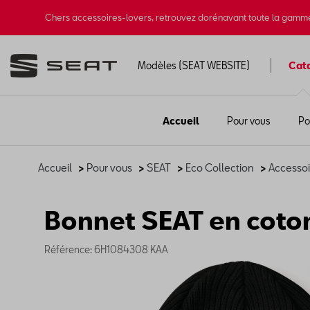
Chers accessoires-lovers, retrouvez dorénavant toute la gamm
Modèles (SEAT WEBSITE)
Cat
Accueil
Pour vous
Po
Accueil
>
Pour vous
>
SEAT
>
Eco Collection
>
Accessoi
Bonnet SEAT en coton
Référence: 6H1084308 KAA