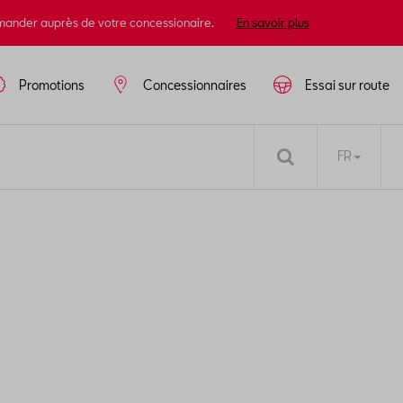
mander auprès de votre concessionaire.
En savoir plus
Promotions
Concessionnaires
Essai sur route
FR