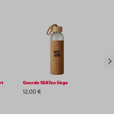
rt
Gourde SEATen liège
Polo t
encel
12,00 €
65,0