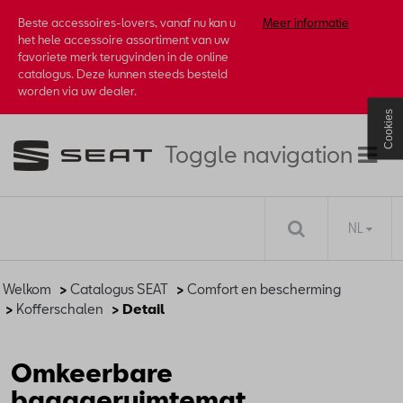
Beste accessoires-lovers, vanaf nu kan u
Meer informatie
het hele accessoire assortiment van uw
favoriete merk terugvinden in de online
catalogus. Deze kunnen steeds besteld
worden via uw dealer.
Cookies
Toggle navigation
NL
Welkom
>
Catalogus SEAT
>
Comfort en bescherming
>
Kofferschalen
> Detail
Omkeerbare
bagageruimtemat