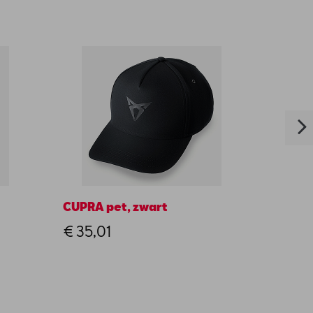
CUPRA pet, zwart
Fitnes
€ 35,01
€ 42,