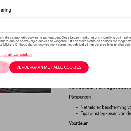
Minder dan 5 stuks beschikbaa
Contact
Beschrijving
Bagage, dozen, meubels... bew
beschermende flexibele kuns
zal geen enkele lading u ku
bodem (deze wordt op de bo
Aangepast aan afmetingen i
compatibel met hoge laadvl
Pluspunten
Netheid en bescherming va
Tijdswinst bij kuisen van 
Voordelen