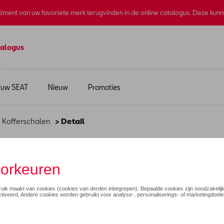
rtiment van uw favoriete merk terugvinden in de online catalogus. Deze kun
alogus
 uw SEAT
Nieuw
Promoties
>
Kofferschalen
> Detail
eruimte (semi-rigide) 
€ 95,00