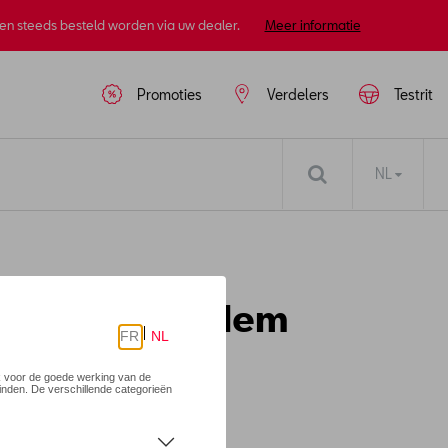
nen steeds besteld worden via uw dealer.
Meer informatie
Promoties
Verdelers
Testrit
NL
- Dubbele bodem