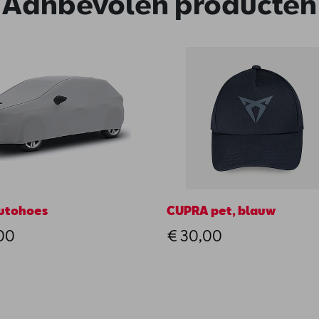
Aanbevolen producten
autohoes
CUPRA pet, blauw
00
€ 30,00