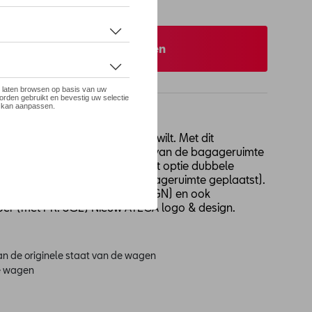
r.
eer uw dealer om te bestellen
eeg je wereld zo vaak als je wilt. Met dit
tstof oppervlak voor de vloer van de bagageruimte
nnen weerstaan. Compatibel met optie dubbele
venste verdieping van de bagageruimte geplaatst).
n de hoogste stand (met PR: 3GN) en ook
oer (met PR: 3GE) Nieuw ATECA logo & design.
n de originele staat van de wagen
de wagen