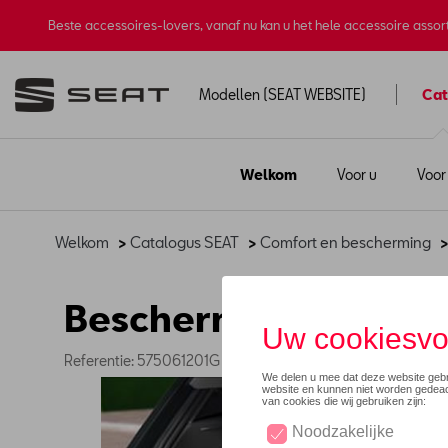
Beste accessoires-lovers, vanaf nu kan u het hele accessoire asso
Modellen (SEAT WEBSITE)
Cat
Welkom
Voor u
Voor
Welkom
>
Catalogus SEAT
>
Comfort en bescherming
Beschermplaat bagag
Referentie: 575061201G