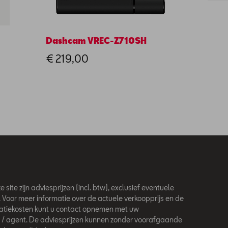
Dashcam VREC-Z710SH
Spatl
€ 219,00
€ 70
 site zijn adviesprijzen (incl. btw), exclusief eventuele
. Voor meer informatie over de actuele verkoopprijs en de
latiekosten kunt u contact opnemen met uw
 / agent. De adviesprijzen kunnen zonder voorafgaande