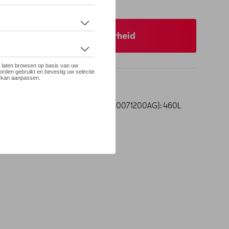
 op stock
 uw dealer voor beschikbaarheid
atibel met open dak + Dakkoffer (000071200AG): 460L