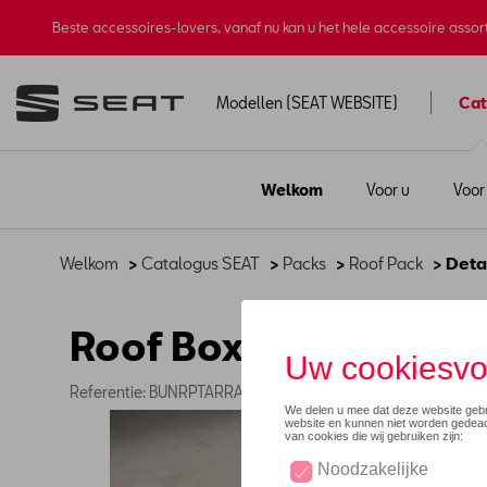
Beste accessoires-lovers, vanaf nu kan u het hele accessoire asso
Modellen (SEAT WEBSITE)
Cat
Welkom
Voor u
Voor
Welkom
>
Catalogus SEAT
>
Packs
>
Roof Pack
> Deta
Roof Box Pack 460L 
Referentie: BUNRPTARRACO