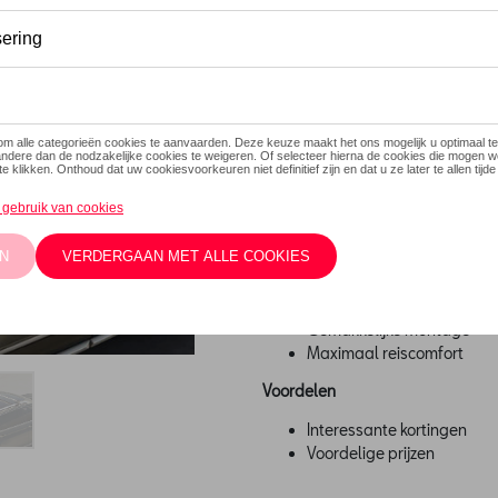
Dit product is momenteel niet
Contacteer
Beschrijving
Allesdrager (5FJ071151A): comp
Pluspunten
Maximale transportruimte
Gemakkelijke montage
Maximaal reiscomfort
Voordelen
Interessante kortingen
Voordelige prijzen