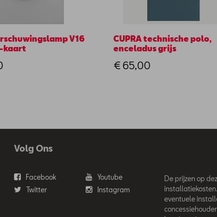
rschuwingslamp V16
CUPRA technische polo,
-kaart
enceladus grijs
0
€ 65,00
Volg Ons
Facebook
Youtube
De prijzen op deze
installatiekosten
Twitter
Instagram
eventuele instal
concessiehouder