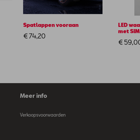
Spatlappen vooraan
LED waa
met SIM
€ 74,20
€ 59,0
Meer info
Verkoopsvoorwaarden