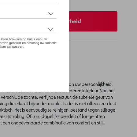
 op stock
 uw dealer voor beschikbaarheid
n leder.
rmiddel – het is een verlengstuk van uw persoonlijkheid.
fort en duurzaamheid uit dan een lederen interieur. Van het
verschil: de zachte, verfijnde textuur, de subtiele geur van
ng die elke rit bijzonder maakt. Leder is niet alleen een lust
raktisch. Het is eenvoudig te reinigen, bestand tegen slijtage
e uitstraling. Of u nu dagelijks pendelt of lange ritten
dt een ongeëvenaarde combinatie van comfort en stijl.