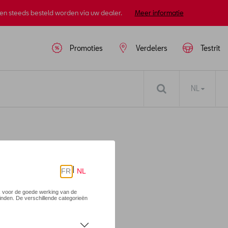
nen steeds besteld worden via uw dealer.
Meer informatie
Promoties
Verdelers
Testrit
NL