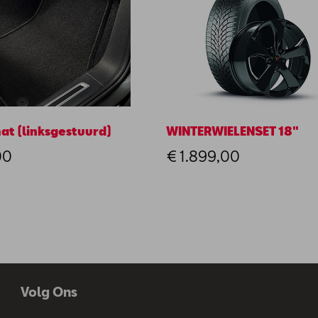
at (linksgestuurd)
WINTERWIELENSET 18"
00
€ 1.899,00
Volg Ons