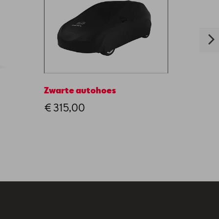
Zwarte autohoes
CUPRA
€ 315,00
€ 20