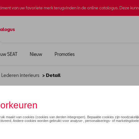
rtiment van uw favoriete merk terugvinden in de online catalogus. Deze kun
alogus
 uw SEAT
Nieuw
Promoties
>
Lederen interieurs
> Detail
pra Ateca
€ 3.005,00