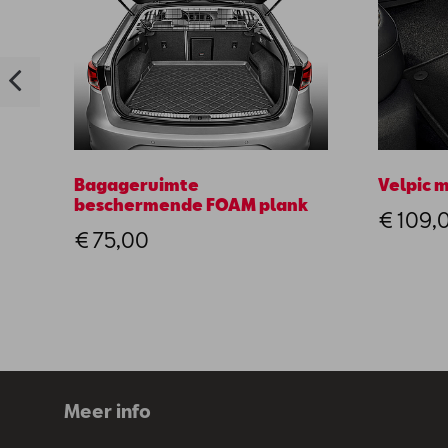
Bagageruimte
Velpic m
beschermende FOAM plank
€ 109,
€ 75,00
Meer info