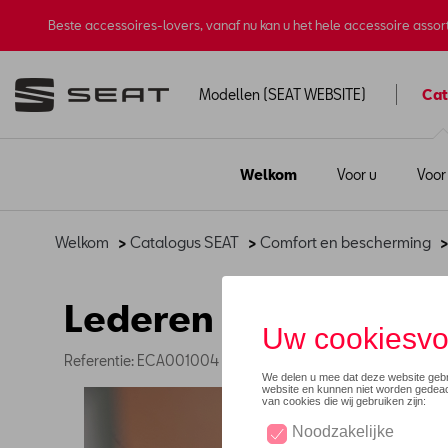
Beste accessoires-lovers, vanaf nu kan u het hele accessoire asso
Modellen (SEAT WEBSITE)
Cat
Welkom
Voor u
Voor
Welkom
>
Catalogus SEAT
>
Comfort en bescherming
Lederen interieur Cu
Referentie: ECA001004 CU