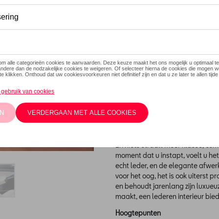
Dit product is momenteel niet
Contacteer
Introductie
Investeer in elegantie. Investeer i
Beschrijving
Een wagen is meer dan een vervoe
En niets straalt meer klasse, com
moment dat u instapt, voelt u het 
echt leder, en de elegante afwerki
voor het oog, het is ook uiterst p
en behoudt jarenlang zijn luxueuz
maakt, een lederen interieur bie
Hoogtepunten