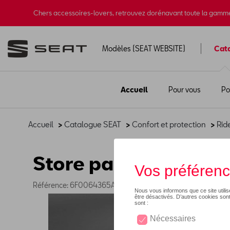
Chers accessoires-lovers, retrouvez dorénavant toute la gamm
Modèles (SEAT WEBSITE)
Cat
Accueil
Pour vous
Po
Accueil
>
Catalogue SEAT
>
Confort et protection
>
Rid
Store pare-soleil arr
Référence: 6F0064365A