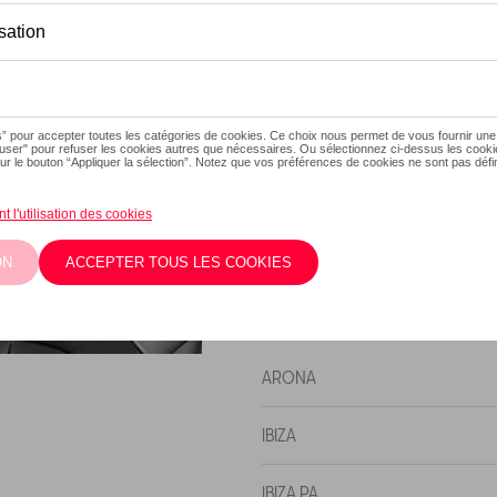
Ce produit n'est actuellement
Vérifiez la dispo
Description
Store pare-soleil de protecti
store offre une protection so
véhicule.
Modèle(s)
ARONA
IBIZA
IBIZA PA