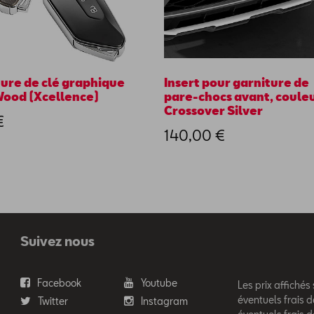
ure de clé graphique
Insert pour garniture de
Wood (Xcellence)
pare-chocs avant, coule
Crossover Silver
€
140,00 €
Suivez nous
Facebook
Youtube
Les prix affichés
éventuels frais d
Twitter
Instagram