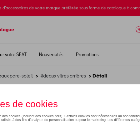
e d’accessoires de votre marque préférée sous forme de catalogue à com
alogue
ur votre SEAT
Nouveautés
Promotions
eaux pare-soleil
>
Rideaux vitres arrières
> Détail
ière
71,04 €