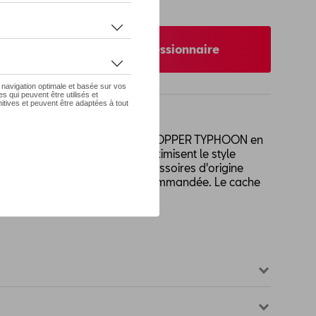
 pas de stock
nibilité auprès de votre concessionnaire
avec les jantes en alliage 19" COPPER TYPHOON en
es offrent un look unique et maximisent le style
19 ET20 L'installation des accessoires d'origine
 partenaire de service est recommandée. Le cache
 sont vendus séparément.