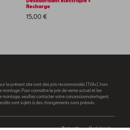
Désodorisant électrique +
Jeu de
Recharge
CUPRA
15,00 €
109,
 sur le présent site sont des prix recommandés (TVAc), hors
e montage. Pour connaitre le prix de vente actuel et les
de montage, veuillez contacter votre concessionnaire/agent.
andés sont sujets à des changements sans préavis.
Français
Nederlands