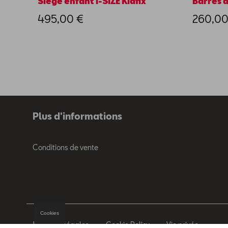
Siège enfant i-SIZE Kidfix
Barres d
495,00 €
260,00
Plus d'informations
Conditions de vente
Cookies
Mentions légales
Cookie Policy
Vie privée