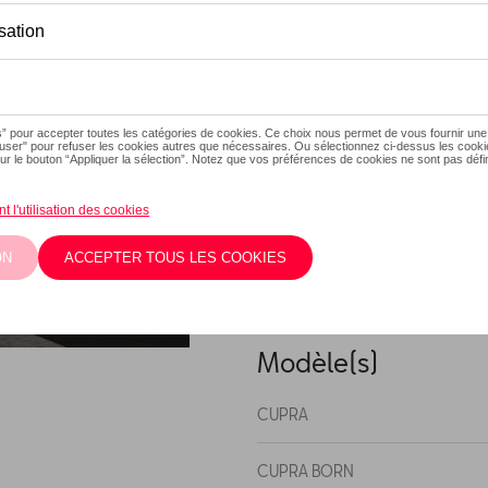
Ce produit n'est actuellement
Vérifiez la dispo
Description
Assurez un look dynamique 
noir sport et cuivre. Ces jant
exclusif de votre CUPRA.7.5Jx
dans un atelier CUPRA ou un
central et les vis des roues
Modèle(s)
CUPRA
CUPRA BORN