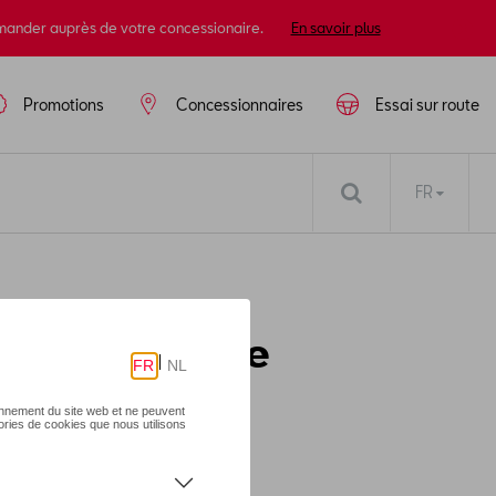
mander auprès de votre concessionaire.
En savoir plus
Promotions
Concessionnaires
Essai sur route
FR
port et cuivre