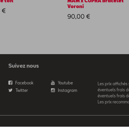
e toit
MAM x CUPRA bracelet
Voroni
 €
90,00 €
Suivez nous
Facebook
Youtube
Les prix affichés
éventuels frais d
Twitter
Instagram
éventuels frais 
Les prix recomm