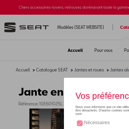
Chers accessoires-lovers, retrouvez dorénavant toute la gamm
Modèles (SEAT WEBSITE)
Cat
Accueil
Pour vous
Po
Accueil
>
Catalogue SEAT
>
Jantes et roues
>
Jantes al
Jante en alliage 19" 
Référence: 10E601025L XEB