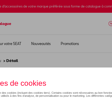
e d’accessoires de votre marque préférée sous forme de catalogue à com
alogue
ur votre SEAT
Nouveautés
Promotions
u
> Détail
Copper Typhoon en noir s
1 828,93 €